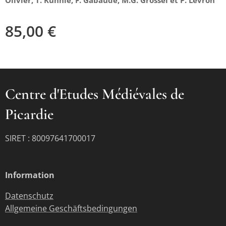
Olivier, T. Kuhnle, F. Gabaude, M.G. Grossel et P. Levron
85,00
€
Centre d'Etudes Médiévales de
Picardie
SIRET : 80097641700017
Information
Datenschutz
Allgemeine Geschäftsbedingungen