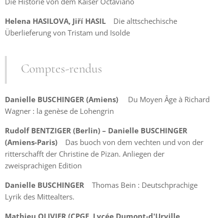
Die Historie von dem Kaiser Octaviano
Helena HASILOVA, Jiří HASIL
Die alttschechische
Überlieferung von Tristam und Isolde
Comptes-rendus
Danielle BUSCHINGER (Amiens)
Du Moyen Âge à Richard
Wagner : la genèse de Lohengrin
Rudolf BENTZIGER (Berlin) – Danielle BUSCHINGER
(Amiens-Paris)
Das buoch von dem vechten und von der
ritterschafft der Christine de Pizan. Anliegen der
zweisprachigen Edition
Danielle BUSCHINGER
Thomas Bein : Deutschprachige
Lyrik des Mittealters.
Mathieu OLIVIER (CPGE, Lycée Dumont-d'Urville,