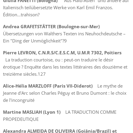
Giulia FANETTI (Bologna)
"Aus Halb-Asien" und andere auf
Italienisch teilübersetzte Werke von Karl Emil Franzos.
Édition…trahison?
Andrea GRAFETSTÄTTER (Boulogne-sur-Mer)
Übersetzungen von Walthers Texten ins Neuhochdeutsche –
Ein "Ding der Unmöglichkeit"?9
Pierre LEVRON, C.N.R.S/C.E.S.C.M, U.M.R 7302, Poitiers
La traduction courtoise, ou : peut-on traduire le désir
érotique ? Enquête dans les textes littéraires des douzième et
treizième siècles.127
Alice-Hélia MARZLOFF (Paris VII-Diderot)
Le mythe de
Jeanne d'Arc selon Charles Péguy et Bruno Dumont : le choix
de l'incongruité
Martine MASLIAH (Lyon 1)
LA TRADUCTION COMME
PROPEDEUTIQUE
Alexandra ALMEIDA DE OLIVEIRA (Goiânia/Brazil)
et