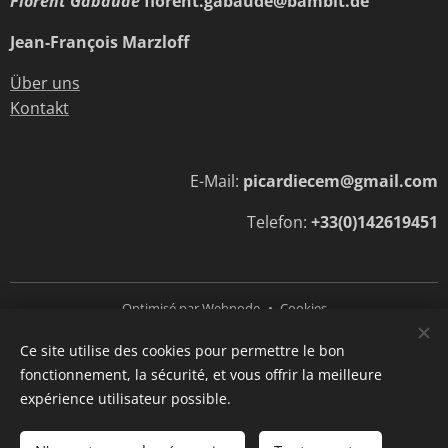
Florent Gabaude
florent.gabaude@bambit.de
Jean-François Marzloff
Über uns
Kontakt
E-Mail:
picardiecem@gmail.com
Telefon:
+33(0)142619451
Optimisé par
Webnode
Cookies
Ce site utilise des cookies pour permettre le bon
Langues
fonctionnement, la sécurité, et vous offrir la meilleure
Deutsch
Français
expérience utilisateur possible.